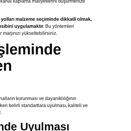
u da kanal kaplama maliyetlerini düşürmenize
 yolları malzeme seçiminde dikkatli olmak,
ensibini uygulamaktır.
Bu yöntemleri
 marjınızı yükseltebilirsiniz.
şleminde
en
nalların korunması ve dayanıklılığının
rken belirli standartlara uyulması, kaliteli ve
.
nde Uyulması